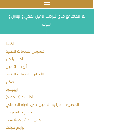
شركات الرعاية الصحية
تم التعاقد مع كبرى شركات التأمين الصحي، و البترول و
البنوك
أكسا
أكسيس للخدمات الطبية
إكسترا كير
أروب للتأمين
الأهلي للخدمات الطبية
ايجيكير
ايجيميد
الماسية (دايموند)
المصرية الإماراتية للتأمين على الحياة التكافلي
بوبا إنترناشيونال
بولي باك / إيجيبلاست
برايم هيلث