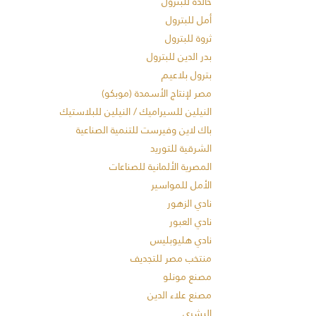
خالدة للبترول
أمل للبترول
ثروة للبترول
بدر الدين للبترول
بترول بلاعيم
مصر لإنتاج الأسمدة (موبكو)
النيلين للسيراميك / النيلين للبلاستيك
باك لاين وفيرست للتنمية الصناعية
الشرقية للتوريد
المصرية الألمانية للصناعات
الأمل للمواسير
نادي الزهور
نادي العبور
نادي هليوبليس
منتخب مصر للتجديف
مصنع مونلو
مصنع علاء الدين
البشري