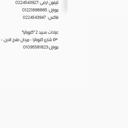
تليفون ارضى :
0224543927
موبايل:
01221898885
فاكس:
0224543947
عيادات سبيد 2 "كليوباترا"
٤٣ شارع كليوباترا - ميدان صلاح الدين - مصر الجديدة
موبايل:01095581823