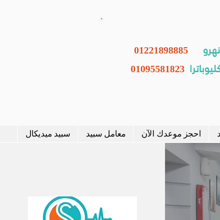
01221898885
يوباترا
01095581823
 الجلدية عيادات الجلدية عيادات
ة عيادات
احجز موعدك الآن
معامل سبيد
سبيد ميديكال