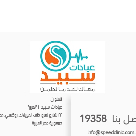
العنوان:
عيادات سبيد 1 "نهرو"
ل بنا
19358
٢٢ شارع نهرو، خلف الميريلاند، روكسي، مصر الجديدة، القاهرة
جمهورية مصر العربية
info@speedclinic.com