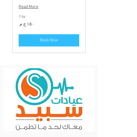
Read More
1 hr
١٥٠
جنيهًا
مصريًا
Book Now