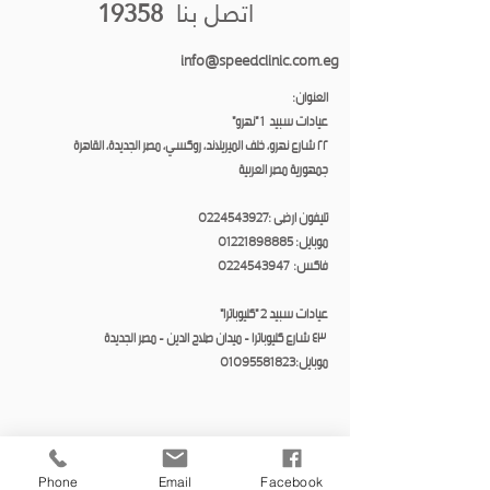
اتصل بنا
19358
info@speedclinic.com.eg
العنوان:
عيادات سبيد 1 "نهرو"
٢٢ شارع نهرو، خلف الميريلاند، روكسي، مصر الجديدة، القاهرة
جمهورية مصر العربية
تليفون ارضى :
0224543927
موبايل:
01221898885
فاكس:
0224543947
عيادات سبيد 2 "كليوباترا"
٤٣ شارع كليوباترا - ميدان صلاح الدين - مصر الجديدة
موبايل:
01095581823
Phone
Email
Facebook