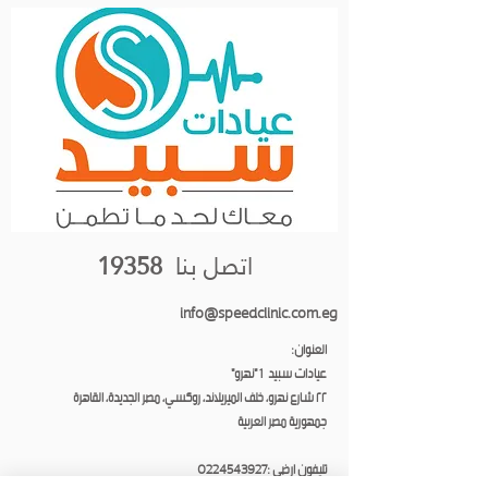
اتصل بنا
19358
info@speedclinic.com.eg
العنوان:
عيادات سبيد 1 "نهرو"
٢٢ شارع نهرو، خلف الميريلاند، روكسي، مصر الجديدة، القاهرة
جمهورية مصر العربية
تليفون ارضى :
0224543927