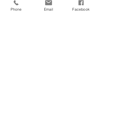
موبايل:
01221898885
فاكس:
0224543947
Phone
Email
Facebook
عيادات سبيد 2 "كليوباترا"
٤٣ شارع كليوباترا - ميدان صلاح الدين - مصر الجديدة
موبايل:
01095581823