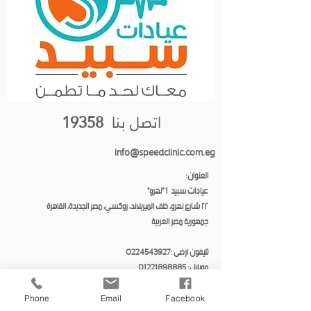
اتصل بنا
19358
info@speedclinic.com.eg
العنوان:
عيادات سبيد 1 "نهرو"
٢٢ شارع نهرو، خلف الميريلاند، روكسي، مصر الجديدة، القاهرة
جمهورية مصر العربية
تليفون ارضى :
0224543927
موبايل:
01221898885
فاكس:
0224543947
Phone
Email
Facebook