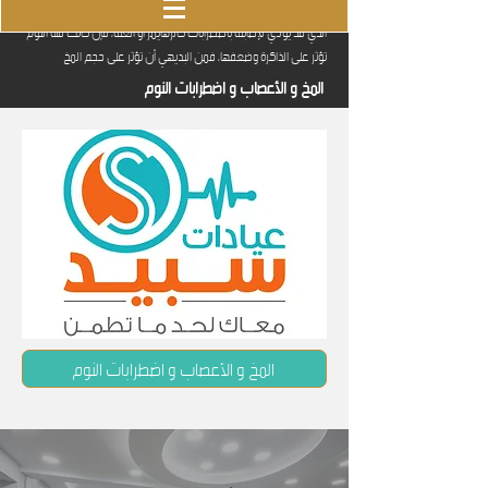
أشارت الكثير من الدراسات العلمية إلى تأثير الحرمان من النوم على المخ،
الذي قد يؤدي لإصابته باضطرابات كالزهايمز أو العته، فإن كانت قلة النوم
تؤثر على الذاكرة وضعفها، فمن البديهي أن تؤثر على حجم المخ
المخ و الأعصاب و اضطرابات النوم
المخ و الأعصاب و اضطرابات النوم