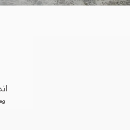
اتص
.eg