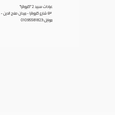
عيادات سبيد 2 "كليوباترا"
٤٣ شارع كليوباترا - ميدان صلاح الدين - مصر الجديدة
موبايل:01095581823