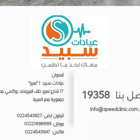
العنوان:
عيادات سبيد 1 "نهرو"
ل بنا
19358
٢٢ شارع نهرو، خلف الميريلاند، روكسي، مصر الجديدة، القاهرة
جمهورية مصر العربية
info@speedclinic.com
تليفون ارضى :
0224543927
موبايل:
01221898885
فاكس:
0224543947