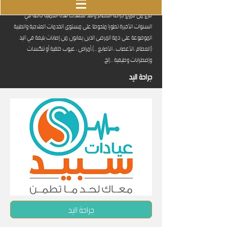
تنتمي جراحة اليد إلى تخصص طب العظام وعلى المستوى الجراحي هي
فرع من فروع جراحة العظام ولقد شهدت هذه العمليَة خاصَة في
السَنوات الأخيرة تطوَرا ملحوظا على مستوى الخدمات العلاجيَة والطبيَة
الموضوعة على ذمَة المرضى الذين يعانون من إصابات بليغة في اليد
(العظام ،الأعصاب ، الأصابع ...)،أمراض ، عيوب خلقيَة أو تنكَسات
وإضطرابات وظيفيَة ...إلخ.
جراحة اليد
جراحة اليد