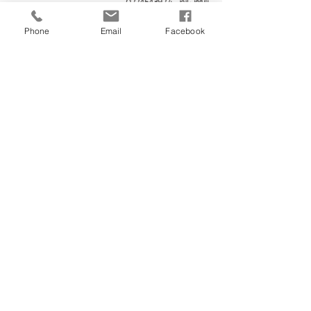
تليفون ارضى :
0224543927
موبايل:
01221898885
فاكس:
0224543947
Phone
Email
Facebook
عيادات سبيد 2 "كليوباترا"
٤٣ شارع كليوباترا - ميدان صلاح الدين - مصر الجديدة
موبايل:
01095581823