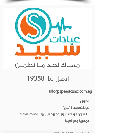
اتصل بنا
19358
info@speedclinic.com.eg
العنوان:
عيادات سبيد 1 "نهرو"
٢٢ شارع نهرو، خلف الميريلاند، روكسي، مصر الجديدة، القاهرة
جمهورية مصر العربية